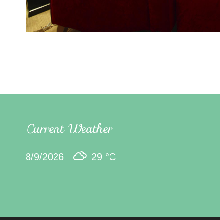
Current Weather
8/9/2026
29 °
C