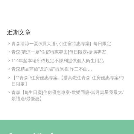
近期文章
青森清涼一夏(#買大送小)[住宿特惠專案]–每日限定
青森[清涼一夏”住宿特惠專案]每日限定/搶購專案
114年起本場所依規定不陳列提供個人衛生用品
青森精品商旅”反詐騙”措施-防詐三不曲…
【**青森!!住房優惠專案.【搭高鐵住青森-住房優惠專案/每
日限定】
青森【!![生日慶]住房優惠專案-歡樂同慶-當月壽星我最大/
最禮遇/最優惠】