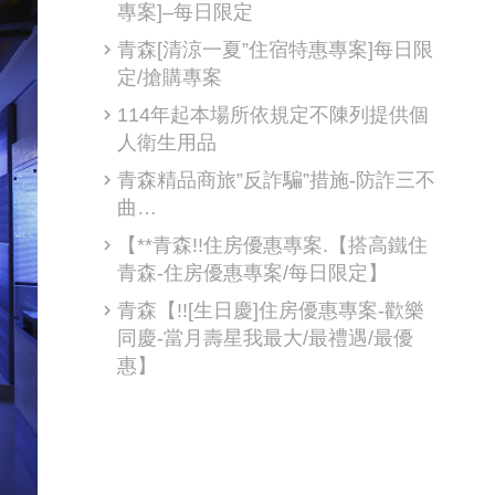
專案]–每日限定
青森[清涼一夏”住宿特惠專案]每日限
定/搶購專案
114年起本場所依規定不陳列提供個
人衛生用品
青森精品商旅”反詐騙”措施-防詐三不
曲…
【**青森!!住房優惠專案.【搭高鐵住
青森-住房優惠專案/每日限定】
青森【!![生日慶]住房優惠專案-歡樂
同慶-當月壽星我最大/最禮遇/最優
惠】