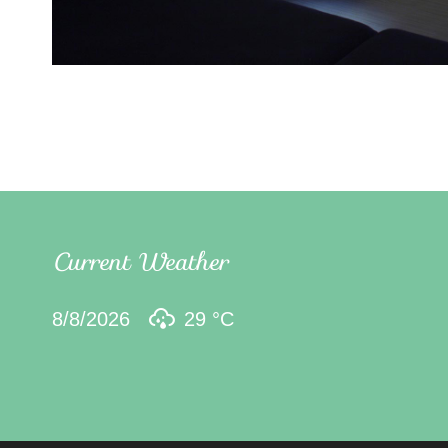
Current Weather
8/8/2026
29 °
C