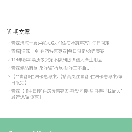
近期文章
青森清涼一夏(#買大送小)[住宿特惠專案]–每日限定
青森[清涼一夏”住宿特惠專案]每日限定/搶購專案
114年起本場所依規定不陳列提供個人衛生用品
青森精品商旅”反詐騙”措施-防詐三不曲…
【**青森!!住房優惠專案.【搭高鐵住青森-住房優惠專案/每
日限定】
青森【!![生日慶]住房優惠專案-歡樂同慶-當月壽星我最大/
最禮遇/最優惠】