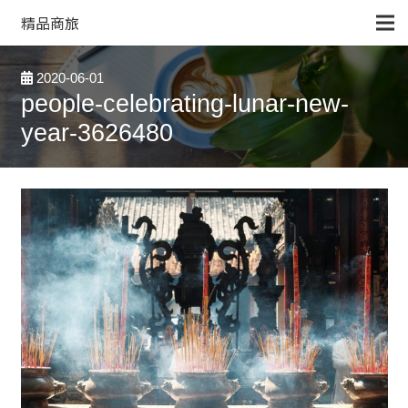
精品商旅
2020-06-01
people-celebrating-lunar-new-
year-3626480