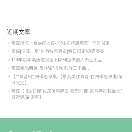
近期文章
青森清涼一夏(#買大送小)[住宿特惠專案]–每日限定
青森[清涼一夏”住宿特惠專案]每日限定/搶購專案
114年起本場所依規定不陳列提供個人衛生用品
青森精品商旅”反詐騙”措施-防詐三不曲…
【**青森!!住房優惠專案.【搭高鐵住青森-住房優惠專案/每
日限定】
青森【!![生日慶]住房優惠專案-歡樂同慶-當月壽星我最大/
最禮遇/最優惠】