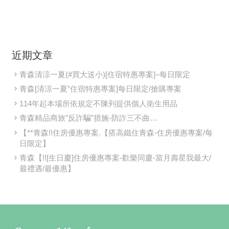
近期文章
青森清涼一夏(#買大送小)[住宿特惠專案]–每日限定
青森[清涼一夏”住宿特惠專案]每日限定/搶購專案
114年起本場所依規定不陳列提供個人衛生用品
青森精品商旅”反詐騙”措施-防詐三不曲…
【**青森!!住房優惠專案.【搭高鐵住青森-住房優惠專案/每
日限定】
青森【!![生日慶]住房優惠專案-歡樂同慶-當月壽星我最大/
最禮遇/最優惠】