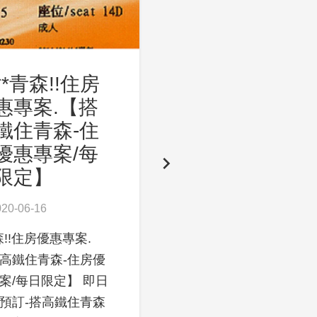
**青森!!住房
青森【!![生日
惠專案.【搭
慶]住房優惠專
鐵住青森-住
案-歡樂同慶-當
優惠專案/每
月壽星我最大/
限定】
最禮遇/最優
惠】
020-06-16
2020-06-16
access_time
森!!住房優惠專案.
高鐵住青森-住房優
**青森!!，[生日慶]住房
案/每日限定】 即日
優惠專案. “Happy
預訂-搭高鐵住青森
Birthday 生日快樂!. 歡