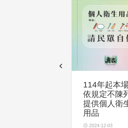
114年起本
依規定不陳
提供個人衛
用品
2024-12-03
access_time