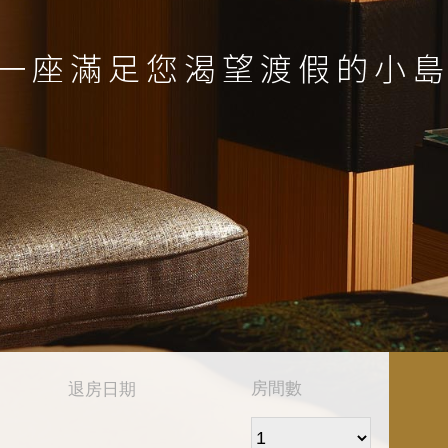
一
座
滿
足
您
渴
望
渡
假
的
小
房間數
退房日期