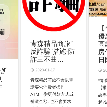
【
優
青森精品商旅”
高
反詐騙”措施-防
房
詐三不曲…
日
場所
2023-01-17
access_time
2
access_time
列
青森精品商旅不會以電
*青
生
話要求消費者操作
【搭
ATM、變更付款方式或
惠專
補繳金額, 也不會要求
起凡