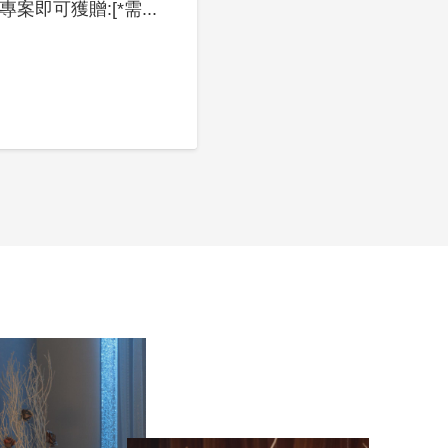
專案即可獲贈:[*需...
樂同慶–...